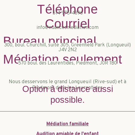
Téléphone
514 975-4396
Courriel
info@nuancesmediation.com
Bureau principal
300, boul. Churchill, suite 305, Greenfield Park (Longueuil)
J4V 2N2
Médiation seulement
570 boul. des Laurentides, Piedmont, J0R 1B0
Nous desservons le grand Longueuil (Rive-sud) et à
Option à distance aussi
Piedmont dans les Laurentides
possible.
Médiation familiale
Audition amiable de l'enfant