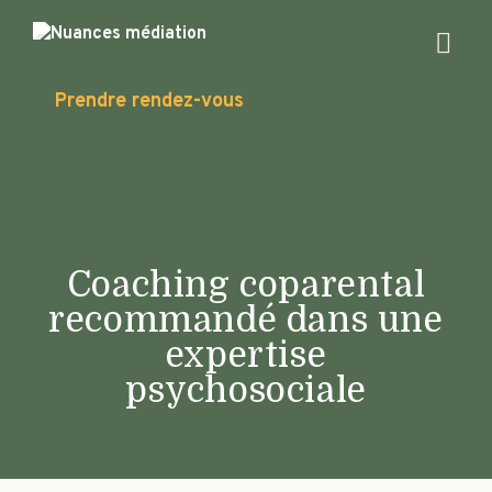
Aller
au
contenu
Contactez-nous
Prendre rendez-vous
Prendre rendez-vous
Coaching coparental
recommandé dans une
expertise
psychosociale