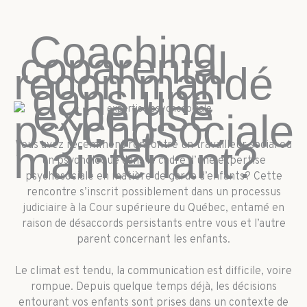
Coaching
coparental
recommandé
dans une
expertise
psychosociale
: et
maintenant?
Vous avez récemment rencontré un travailleur social ou
un psychologue dans le cadre d’une expertise
psychosociale en matière de garde d’enfants? Cette
rencontre s’inscrit possiblement dans un processus
judiciaire à la Cour supérieure du Québec, entamé en
raison de désaccords persistants entre vous et l’autre
parent concernant les enfants.
Le climat est tendu, la communication est difficile, voire
rompue. Depuis quelque temps déjà, les décisions
entourant vos enfants sont prises dans un contexte de