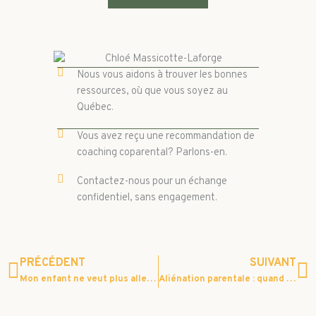
Nous vous aidons à trouver les bonnes
ressources, où que vous soyez au
Québec.
Vous avez reçu une recommandation de
coaching coparental? Parlons-en.
Contactez-nous pour un échange
confidentiel, sans engagement.
Précédent
S
PRÉCÉDENT
SUIVANT
Mon enfant ne veut plus aller chez l’autre parent : que faire?
Aliénation parentale : quand le lien s’effrite sans bruit