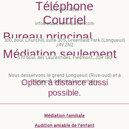
Téléphone
514 975-4396
Courriel
info@nuancesmediation.com
Bureau principal
300, boul. Churchill, suite 305, Greenfield Park (Longueuil)
J4V 2N2
Médiation seulement
570 boul. des Laurentides, Piedmont, J0R 1B0
Nous desservons le grand Longueuil (Rive-sud) et à
Option à distance aussi
Piedmont dans les Laurentides
possible.
Médiation familiale
Audition amiable de l'enfant